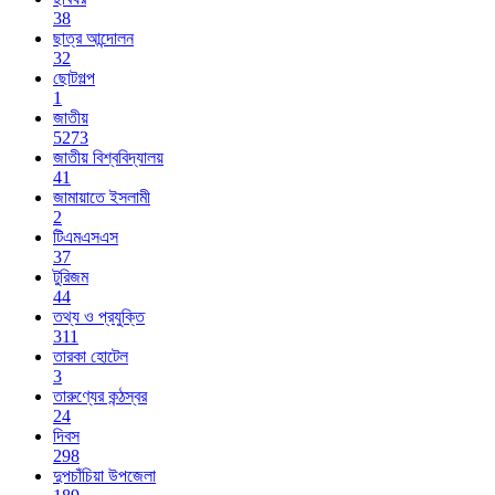
38
ছাত্র আন্দোলন
32
ছোটগল্প
1
জাতীয়
5273
জাতীয় বিশ্ববিদ্যালয়
41
জামায়াতে ইসলামী
2
টিএমএসএস
37
টুরিজম
44
তথ্য ও প্রযুক্তি
311
তারকা হোটেল
3
তারুণ্যের কন্ঠস্বর
24
দিবস
298
দুপচাঁচিয়া উপজেলা