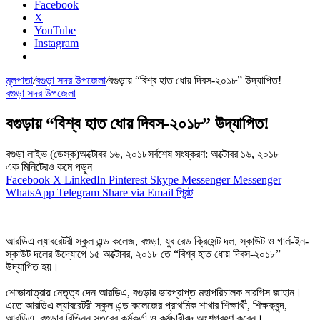
Facebook
X
YouTube
Instagram
মূলপাতা
/
বগুড়া সদর উপজেলা
/
বগুড়ায় “বিশ্ব হাত ধোয় দিবস-২০১৮” উদ্‌যাপিত!
বগুড়া সদর উপজেলা
বগুড়ায় “বিশ্ব হাত ধোয় দিবস-২০১৮” উদ্‌যাপিত!
বগুড়া লাইভ (ডেস্ক)
অক্টোবর ১৬, ২০১৮
সর্বশেষ সংষ্করণ: অক্টোবর ১৬, ২০১৮
এক মিনিটেরও কমে পড়ুন
Facebook
X
LinkedIn
Pinterest
Skype
Messenger
Messenger
WhatsApp
Telegram
Share via Email
প্রিন্ট
আরডিএ ল্যাবরেটরী স্কুল এন্ড কলেজ, বগুড়া, যুব রেড ক্রিসেন্ট দল, স্কাউট ও গার্ল-ইন-
স্কাউট দলের উদ্যোগে ১৫ অক্টোবর, ২০১৮ তে “বিশ্ব হাত ধোয় দিবস-২০১৮”
উদ্যাপিত হয়।
শোভাযাত্রায় নেতৃত্ব দেন আরডিএ, বগুড়ার ভারপ্রাপ্ত মহাপরিচালক নারগিস জাহান।
এতে আরডিএ ল্যাবরেটরী স্কুল এন্ড কলেজের প্রাথমিক শাখার শিক্ষার্থী, শিক্ষকবৃন্দ,
আরডিএ, বগুড়ার বিভিন্ন স্তরের কর্মকর্তা ও কর্মচারীবৃন্দ অংশগ্রহণ করেন।