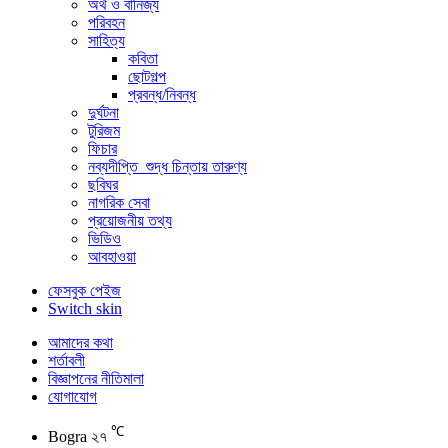
অর্থ ও বানিজ্য
পরিবহন
সাহিত্য
কবিতা
ছোটগল্প
প্রবন্ধ/নিবন্ধ
দুর্ঘটনা
টুরিজম
ফিচার
নব্যদীপ্তি_শুদ্ধ চিন্তায় তারুণ্য
ছবিঘর
নাগরিক সেবা
প্রয়োজনীয় তথ্য
ভিডিও
আবহাওয়া
ফেসবুক পেইজ
Switch skin
আমাদের কথা
শর্তাবলী
বিজ্ঞাপনের নীতিমালা
যোগাযোগ
℃
Bogra
২৭