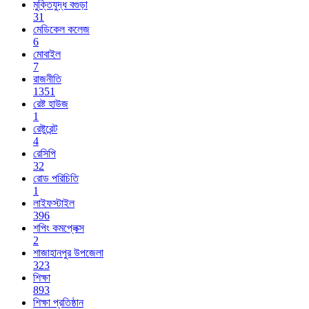
মুক্তিযুদ্ধ বগুড়া
31
মেডিকেল কলেজ
6
মোবাইল
7
রাজনীতি
1351
রেষ্ট হাউজ
1
রেষ্টুরেন্ট
4
রেসিপি
32
রোড পরিচিতি
1
লাইফস্টাইল
396
শপিং কমপ্লেক্স
2
শাজাহানপুর উপজেলা
323
শিক্ষা
893
শিক্ষা প্রতিষ্ঠান