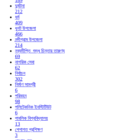
189
দুর্ঘটনা
212
ধর্ম
409
ধুনট উপজেলা
466
নন্দীগ্রাম উপজেলা
214
নব্যদীপ্তি_শুদ্ধ চিন্তায় তারুণ্য
69
নাগরিক সেবা
62
নির্বাচন
302
নির্মাণ সামগ্রী
6
পরিবহন
98
পলিটেকনিক ইনস্টিটিউট
6
পাবলিক বিশ্ববিদ্যালয়
13
পেশাগত প্রশিক্ষণ
3