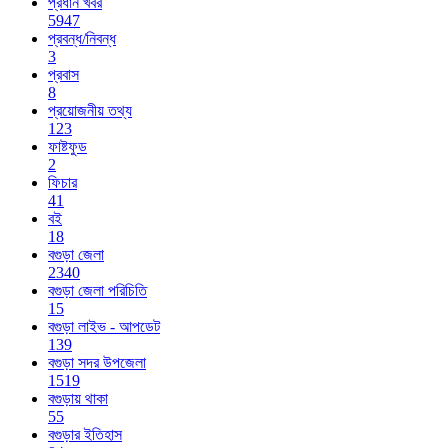
প্রধান খবর
5947
প্রবন্ধ/নিবন্ধ
3
প্রবাস
8
প্রয়োজনীয় তথ্য
123
ফাষ্টফুড
2
ফিচার
41
বই
18
বগুড়া জেলা
2340
বগুড়া জেলা পরিচিতি
15
বগুড়া লাইভ - আপডেট
139
বগুড়া সদর উপজেলা
1519
বগুড়ায় থাকা
55
বগুড়ার ইতিহাস