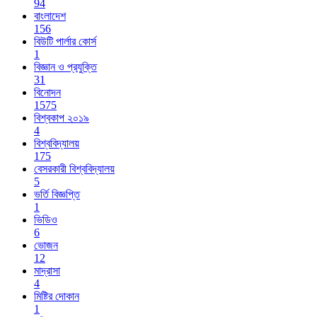
94
বাংলাদেশ
156
বিউটি পার্লার কোর্স
1
বিজ্ঞান ও প্রযুক্তি
31
বিনোদন
1575
বিশ্বকাপ ২০১৯
4
বিশ্ববিদ্যালয়
175
বেসরকারী বিশ্ববিদ্যালয়
5
ভর্তি বিজ্ঞপ্তি
1
ভিডিও
6
ভোজন
12
মাদ্রাসা
4
মিষ্টির দোকান
1