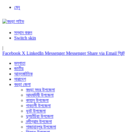
মেনু
সন্ধান করুন
Switch skin
|
Facebook
X
LinkedIn
Messenger
Messenger
Share via Email
প্রিন্ট
মূলপাতা
জাতীয়
আন্তর্জাতিক
সারাদেশ
বগুড়া জেলা
বগুড়া সদর উপজেলা
আদমদিঘী উপজেলা
কাহালু উপজেলা
গাবতলী উপজেলা
ধুনট উপজেলা
দুপচাঁচিয়া উপজেলা
নন্দীগ্রাম উপজেলা
শাজাহানপুর উপজেলা