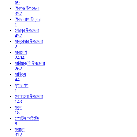
69
শিবগঞ্জ উপজেলা
357
শিশুর লাশ উদ্ধার
1
শেরপুর উপজেলা
457
সান্তাহার উপজেলা
2
সারাদেশ
2404
সারিয়াকান্দি উপজেলা
262
সাহিত্য
44
সুপার শপ
1
সোনাতলা উপজেলা
143
স্কুল
18
স্পোর্টস আইটেম
8
স্বাস্থ্য
372