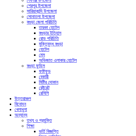
শিবগঞ্জ উপজেলা
শেরপুর উপজেলা
সারিয়াকান্দি উপজেলা
সোনাতলা উপজেলা
বগুড়া জেলা পরিচিতি
তারকা হোটেল
বগুড়ার ইতিহাস
রোড পরিচিতি
মুক্তিযুদ্ধ বগুড়া
হোটেল
মেস
অভিজাত এলাকার হোটেল
বগুড়া ফুডিস
ফাষ্টফুড
বেকারী
মিষ্টির দোকান
রেষ্টুরেন্ট
রেসিপি
উত্তরাঞ্চল
বিনোদন
খেলাধুলা
অন্যান্য
তথ্য ও প্রযুক্তি
শিক্ষা
ভর্তি বিজ্ঞপ্তি