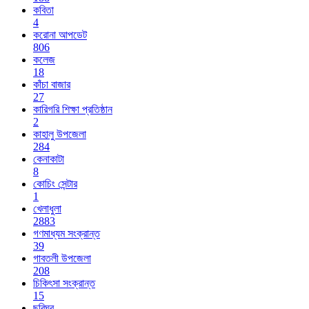
কবিতা
4
করোনা আপডেট
806
কলেজ
18
কাঁচা বাজার
27
কারিগরি শিক্ষা প্রতিষ্ঠান
2
কাহালু উপজেলা
284
কেনাকাটা
8
কোচিং সেন্টার
1
খেলাধুলা
2883
গণমাধ্যম সংক্রান্ত
39
গাবতলী উপজেলা
208
চিকিৎসা সংক্রান্ত
15
ছবিঘর