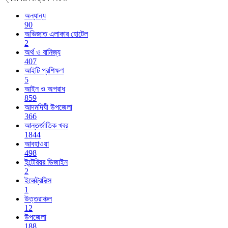
অন্যান্য
90
অভিজাত এলাকার হোটেল
2
অর্থ ও বানিজ্য
407
আইটি প্রশিক্ষণ
5
আইন ও অপরাধ
859
আদমদিঘী উপজেলা
366
আন্তর্জাতিক খবর
1844
আবহাওয়া
498
ইন্টেরিয়র ডিজাইন
2
ইলেক্ট্রনিক্স
1
উত্তরাঞ্চল
12
উপজেলা
188