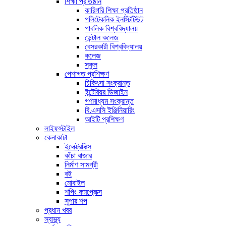
শিক্ষা প্রতিষ্ঠান
কারিগরি শিক্ষা প্রতিষ্ঠান
পলিটেকনিক ইনস্টিটিউট
পাবলিক বিশ্ববিদ্যালয়
ডেন্টাল কলেজ
বেসরকারী বিশ্ববিদ্যালয়
কলেজ
স্কুল
পেশাগত প্রশিক্ষণ
চিকিৎসা সংক্রান্ত
ইন্টেরিয়র ডিজাইন
গণমাধ্যম সংক্রান্ত
বি.এসসি ইঞ্জিনিয়ারিং
আইটি প্রশিক্ষণ
লাইফস্টাইল
কেনাকাটা
ইলেক্ট্রনিক্স
কাঁচা বাজার
নির্মাণ সামগ্রী
বই
মোবাইল
শপিং কমপ্লেক্স
সুপার শপ
প্রধান খবর
স্বাস্থ্য