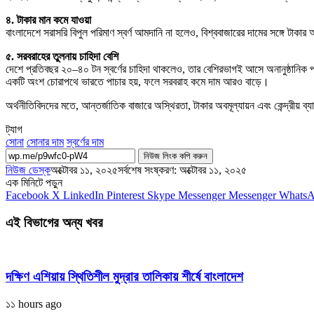
৪. টাকার মান কমে যাওয়া
বাংলাদেশে সরাসরি বিপুল পরিমাণ স্বর্ণ আমদানি না হলেও, বিশ্ববাজারের দামের সঙ্গে টা
৫. সরবরাহের তুলনায় চাহিদা বেশি
দেশে প্রতিবছর ২০–৪০ টন স্বর্ণের চাহিদা থাকলেও, তার বেশিরভাগই আসে অনানুষ্ঠানিক প
একটি অংশ চোরাপথে ভারতে পাচার হয়, ফলে সরবরাহ কমে দাম আরও বাড়ে।
অর্থনীতিবিদদের মতে, আন্তর্জাতিক বাজারে অস্থিরতা, টাকার অবমূল্যায়ন এবং কেন্দ্রীয় ব
ট্যাগ
সোনা
সোনার দাম
স্বর্ণের দাম
নিউজ লিংক কপি করুন
নিউজ ডেস্ক
অক্টোবর ১১, ২০২৫
সর্বশেষ সংষ্করণ: অক্টোবর ১১, ২০২৫
এক মিনিটে পড়ুন
Facebook
X
LinkedIn
Pinterest
Skype
Messenger
Messenger
Whats
এই বিভাগের অন্য খবর
দক্ষিণ এশিয়ায় স্থিতিশীল মুদ্রার তালিকায় শীর্ষে বাংলাদেশ
১১ hours ago