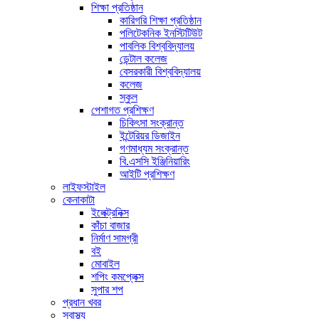
শিক্ষা প্রতিষ্ঠান
কারিগরি শিক্ষা প্রতিষ্ঠান
পলিটেকনিক ইনস্টিটিউট
পাবলিক বিশ্ববিদ্যালয়
ডেন্টাল কলেজ
বেসরকারী বিশ্ববিদ্যালয়
কলেজ
স্কুল
পেশাগত প্রশিক্ষণ
চিকিৎসা সংক্রান্ত
ইন্টেরিয়র ডিজাইন
গণমাধ্যম সংক্রান্ত
বি.এসসি ইঞ্জিনিয়ারিং
আইটি প্রশিক্ষণ
লাইফস্টাইল
কেনাকাটা
ইলেক্ট্রনিক্স
কাঁচা বাজার
নির্মাণ সামগ্রী
বই
মোবাইল
শপিং কমপ্লেক্স
সুপার শপ
প্রধান খবর
স্বাস্থ্য