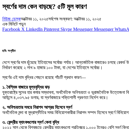
স্বর্ণের দাম কেন বাড়ছে? ৫টি মূল কারণ
নিউজ ডেস্ক
অক্টোবর ১১, ২০২৫
সর্বশেষ সংষ্করণ: অক্টোবর ১১, ২০২৫
এক মিনিটে পড়ুন
Facebook
X
LinkedIn
Pinterest
Skype
Messenger
Messenger
Whats
ছবি: সংগৃহীত
দেশে স্বর্ণের দাম ছুঁয়েছে ইতিহাসের সর্বোচ্চ পর্যায়। আন্তর্জাতিক বাজারেও চলছে রেকর্ড
নির্ধারণ করেছে ২ লাখ ৯ হাজার ১০০ টাকা, যা দেশের ইতিহাসে সর্বোচ্চ।
স্বর্ণের এই দাম বৃদ্ধির পেছনে রয়েছে পাঁচটি প্রধান কারণ—
১. বৈশ্বিক বাজারে মূল্যবৃদ্ধির ঝড়
যুক্তরাষ্ট্রে সুদের হার কমার সম্ভাবনা, অর্থনৈতিক অনিশ্চয়তা ও ভূরাজনৈতিক উত্তেজনা বিশ্ববা
আউন্সে ৪,০৩৭.৯৫ ডলার, যা স্বর্ণবাজারে শক্তিশালী প্রবণতা নির্দেশ করে।
২. অনিশ্চয়তার সময়ে নিরাপদ আশ্রয় হিসেবে স্বর্ণ
অর্থনৈতিক মন্দা বা মুদ্রাস্ফীতির সময় বিনিয়োগকারীরা নিরাপদ সম্পদ হিসেবে স্বর্ণে বিন
৩. কেন্দ্রীয় ব্যাংকগুলোর স্বর্ণ কেনা বৃদ্ধি
২০২২ সাল থেকে বিশ্বজুড়ে কেন্দ্রীয় ব্যাংকগুলো প্রতিবছর ১,০০০ টনেরও বেশি স্বর্ণ কি