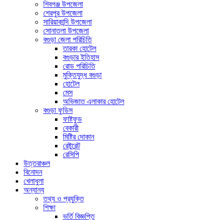
শিবগঞ্জ উপজেলা
শেরপুর উপজেলা
সারিয়াকান্দি উপজেলা
সোনাতলা উপজেলা
বগুড়া জেলা পরিচিতি
তারকা হোটেল
বগুড়ার ইতিহাস
রোড পরিচিতি
মুক্তিযুদ্ধ বগুড়া
হোটেল
মেস
অভিজাত এলাকার হোটেল
বগুড়া ফুডিস
ফাষ্টফুড
বেকারী
মিষ্টির দোকান
রেষ্টুরেন্ট
রেসিপি
উত্তরাঞ্চল
বিনোদন
খেলাধুলা
অন্যান্য
তথ্য ও প্রযুক্তি
শিক্ষা
ভর্তি বিজ্ঞপ্তি