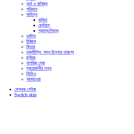
অর্থ ও বানিজ্য
পরিবহন
সাহিত্য
কবিতা
ছোটগল্প
প্রবন্ধ/নিবন্ধ
দুর্ঘটনা
টুরিজম
ফিচার
নব্যদীপ্তি_শুদ্ধ চিন্তায় তারুণ্য
ছবিঘর
নাগরিক সেবা
প্রয়োজনীয় তথ্য
ভিডিও
আবহাওয়া
ফেসবুক পেইজ
Switch skin