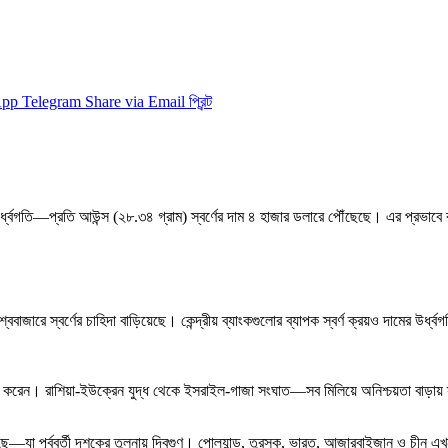
App
Telegram
Share via Email
প্রিন্ট
 উর্ধ্বগতি—প্রতি আউন্স (২৮.৩৪ গ্রাম) স্বর্ণের দাম ৪ হাজার ডলারে পৌঁছেছে। এর প্রভাবে বাং
জারে স্বর্ণের চাহিদা বাড়িয়েছে। কেন্দ্রীয় ব্যাংকগুলোর ব্যাপক স্বর্ণ ক্রয়ও দামের উর্ধ্বগ
িয়োগ করেন। রাশিয়া-ইউক্রেন যুদ্ধ থেকে ইসরাইল-গাজা সংঘাত—সব মিলিয়ে অনিশ্চয়তা বাড়ায়
নছে—যা পূর্ববর্তী দশকের তুলনায় দ্বিগুণ। পোল্যান্ড, তুরস্ক, ভারত, আজারবাইজান ও চীন এখ