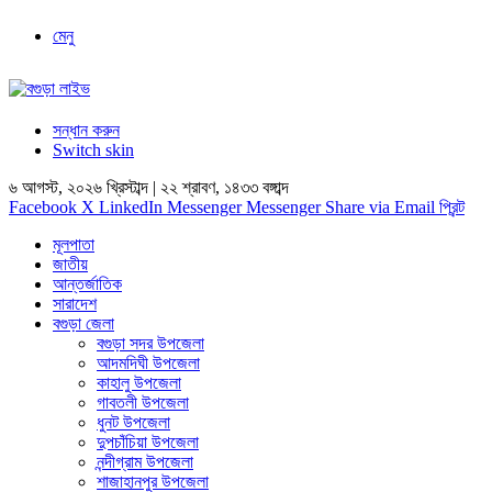
মেনু
সন্ধান করুন
Switch skin
৬ আগস্ট, ২০২৬ খ্রিস্টাব্দ | ২২ শ্রাবণ, ১৪৩৩ বঙ্গাব্দ
Facebook
X
LinkedIn
Messenger
Messenger
Share via Email
প্রিন্ট
মূলপাতা
জাতীয়
আন্তর্জাতিক
সারাদেশ
বগুড়া জেলা
বগুড়া সদর উপজেলা
আদমদিঘী উপজেলা
কাহালু উপজেলা
গাবতলী উপজেলা
ধুনট উপজেলা
দুপচাঁচিয়া উপজেলা
নন্দীগ্রাম উপজেলা
শাজাহানপুর উপজেলা