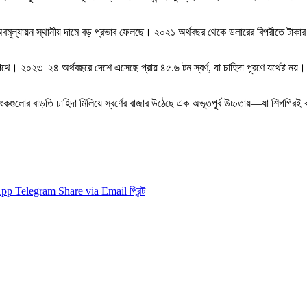
কার অবমূল্যায়ন স্থানীয় দামে বড় প্রভাব ফেলছে। ২০২১ অর্থবছর থেকে ডলারের বিপরীতে ট
থে। ২০২৩–২৪ অর্থবছরে দেশে এসেছে প্রায় ৪৫.৬ টন স্বর্ণ, যা চাহিদা পূরণে যথেষ্ট নয়।
্যাংকগুলোর বাড়তি চাহিদা মিলিয়ে স্বর্ণের বাজার উঠেছে এক অভূতপূর্ব উচ্চতায়—যা শিগগির
App
Telegram
Share via Email
প্রিন্ট