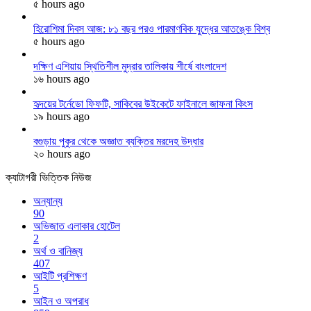
৫ hours ago
হিরোশিমা দিবস আজ: ৮১ বছর পরও পারমাণবিক যুদ্ধের আতঙ্কে বিশ্ব
৫ hours ago
দক্ষিণ এশিয়ায় স্থিতিশীল মুদ্রার তালিকায় শীর্ষে বাংলাদেশ
১৬ hours ago
হৃদয়ের টর্নেডো ফিফটি, সাকিবের উইকেটে ফাইনালে জাফনা কিংস
১৯ hours ago
বগুড়ায় পুকুর থেকে অজ্ঞাত ব্যক্তির মরদেহ উদ্ধার
২০ hours ago
ক্যাটাগরী ভিত্তিক নিউজ
অন্যান্য
90
অভিজাত এলাকার হোটেল
2
অর্থ ও বানিজ্য
407
আইটি প্রশিক্ষণ
5
আইন ও অপরাধ