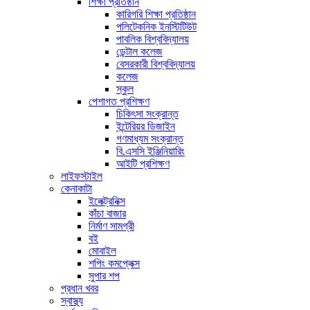
শিক্ষা প্রতিষ্ঠান
কারিগরি শিক্ষা প্রতিষ্ঠান
পলিটেকনিক ইনস্টিটিউট
পাবলিক বিশ্ববিদ্যালয়
ডেন্টাল কলেজ
বেসরকারী বিশ্ববিদ্যালয়
কলেজ
স্কুল
পেশাগত প্রশিক্ষণ
চিকিৎসা সংক্রান্ত
ইন্টেরিয়র ডিজাইন
গণমাধ্যম সংক্রান্ত
বি.এসসি ইঞ্জিনিয়ারিং
আইটি প্রশিক্ষণ
লাইফস্টাইল
কেনাকাটা
ইলেক্ট্রনিক্স
কাঁচা বাজার
নির্মাণ সামগ্রী
বই
মোবাইল
শপিং কমপ্লেক্স
সুপার শপ
প্রধান খবর
স্বাস্থ্য