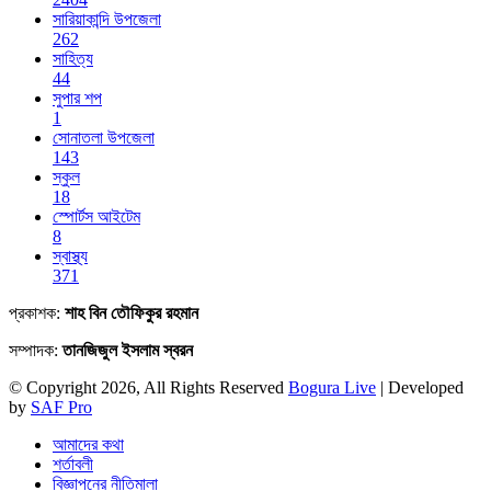
সারিয়াকান্দি উপজেলা
262
সাহিত্য
44
সুপার শপ
1
সোনাতলা উপজেলা
143
স্কুল
18
স্পোর্টস আইটেম
8
স্বাস্থ্য
371
প্রকাশক:
শাহ বিন তৌফিকুর রহমান
সম্পাদক:
তানজিজুল ইসলাম স্বরন
© Copyright 2026, All Rights Reserved
Bogura Live
| Developed
by
SAF Pro
আমাদের কথা
শর্তাবলী
বিজ্ঞাপনের নীতিমালা