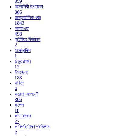
859
আদমদিঘী উপজেলা
366
আন্তর্জাতিক খবর
1843
আবহাওয়া
498
ইন্টেরিয়র ডিজাইন
2
ইলেক্ট্রনিক্স
1
উত্তরাঞ্চল
12
উপজেলা
188
কবিতা
4
করোনা আপডেট
806
কলেজ
18
কাঁচা বাজার
27
কারিগরি শিক্ষা প্রতিষ্ঠান
2