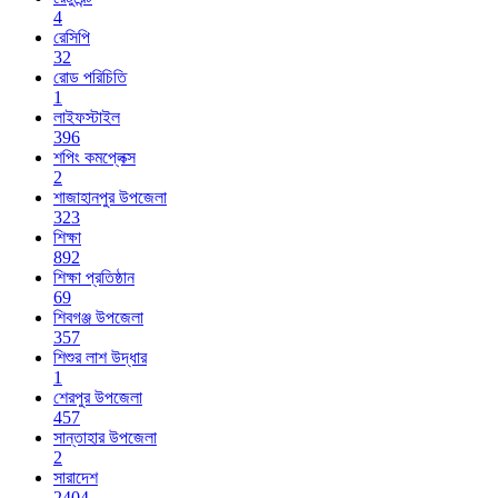
4
রেসিপি
32
রোড পরিচিতি
1
লাইফস্টাইল
396
শপিং কমপ্লেক্স
2
শাজাহানপুর উপজেলা
323
শিক্ষা
892
শিক্ষা প্রতিষ্ঠান
69
শিবগঞ্জ উপজেলা
357
শিশুর লাশ উদ্ধার
1
শেরপুর উপজেলা
457
সান্তাহার উপজেলা
2
সারাদেশ
2404