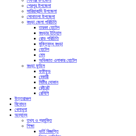
শিবগঞ্জ উপজেলা
শেরপুর উপজেলা
সারিয়াকান্দি উপজেলা
সোনাতলা উপজেলা
বগুড়া জেলা পরিচিতি
তারকা হোটেল
বগুড়ার ইতিহাস
রোড পরিচিতি
মুক্তিযুদ্ধ বগুড়া
হোটেল
মেস
অভিজাত এলাকার হোটেল
বগুড়া ফুডিস
ফাষ্টফুড
বেকারী
মিষ্টির দোকান
রেষ্টুরেন্ট
রেসিপি
উত্তরাঞ্চল
বিনোদন
খেলাধুলা
অন্যান্য
তথ্য ও প্রযুক্তি
শিক্ষা
ভর্তি বিজ্ঞপ্তি