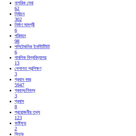
নাগরিক সেবা
62
নির্বাচন
302
নির্মাণ সামগ্রী
6
পরিবহন
98
পলিটেকনিক ইনস্টিটিউট
6
পাবলিক বিশ্ববিদ্যালয়
13
পেশাগত প্রশিক্ষণ
3
প্রধান খবর
5947
প্রবন্ধ/নিবন্ধ
3
প্রবাস
8
প্রয়োজনীয় তথ্য
123
ফাষ্টফুড
2
ফিচার