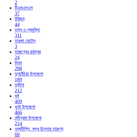
2
টিএমএসএস
37
টুরিজম
44
তথ্য ও প্রযুক্তি
311
তারকা হোটেল
3
তারুণ্যের কন্ঠস্বর
24
দিবস
298
দুপচাঁচিয়া উপজেলা
189
দুর্ঘটনা
212
ধর্ম
409
ধুনট উপজেলা
466
নন্দীগ্রাম উপজেলা
214
নব্যদীপ্তি_শুদ্ধ চিন্তায় তারুণ্য
69