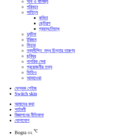
অর্থ ও বানিজ্য
পরিবহন
সাহিত্য
কবিতা
ছোটগল্প
প্রবন্ধ/নিবন্ধ
দুর্ঘটনা
টুরিজম
ফিচার
নব্যদীপ্তি_শুদ্ধ চিন্তায় তারুণ্য
ছবিঘর
নাগরিক সেবা
প্রয়োজনীয় তথ্য
ভিডিও
আবহাওয়া
ফেসবুক পেইজ
Switch skin
আমাদের কথা
শর্তাবলী
বিজ্ঞাপনের নীতিমালা
যোগাযোগ
℃
Bogra
৩২