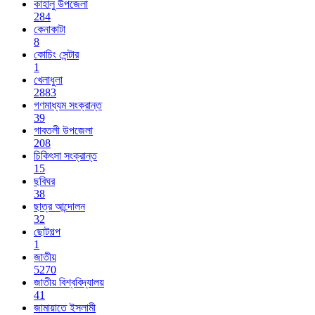
কাহালু উপজেলা
284
কেনাকাটা
8
কোচিং সেন্টার
1
খেলাধুলা
2883
গণমাধ্যম সংক্রান্ত
39
গাবতলী উপজেলা
208
চিকিৎসা সংক্রান্ত
15
ছবিঘর
38
ছাত্র আন্দোলন
32
ছোটগল্প
1
জাতীয়
5270
জাতীয় বিশ্ববিদ্যালয়
41
জামায়াতে ইসলামী