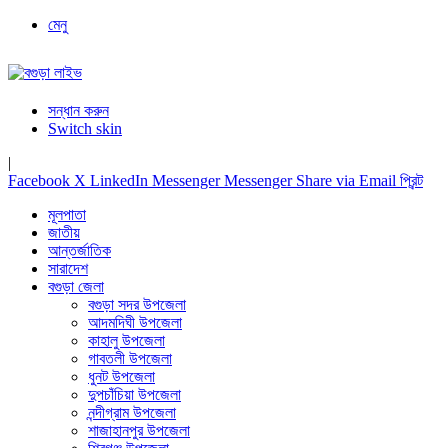
মেনু
সন্ধান করুন
Switch skin
|
Facebook
X
LinkedIn
Messenger
Messenger
Share via Email
প্রিন্ট
মূলপাতা
জাতীয়
আন্তর্জাতিক
সারাদেশ
বগুড়া জেলা
বগুড়া সদর উপজেলা
আদমদিঘী উপজেলা
কাহালু উপজেলা
গাবতলী উপজেলা
ধুনট উপজেলা
দুপচাঁচিয়া উপজেলা
নন্দীগ্রাম উপজেলা
শাজাহানপুর উপজেলা