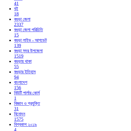
41
বই
18
বগুড়া জেলা
2337
বগুড়া জেলা পরিচিতি
15
বগুড়া লাইভ - আপডেট
139
বগুড়া সদর উপজেলা
1519
বগুড়ায় থাকা
55
বগুড়ার ইতিহাস
94
বাংলাদেশ
156
বিউটি পার্লার কোর্স
1
বিজ্ঞান ও প্রযুক্তি
31
বিনোদন
1575
বিশ্বকাপ ২০১৯
4