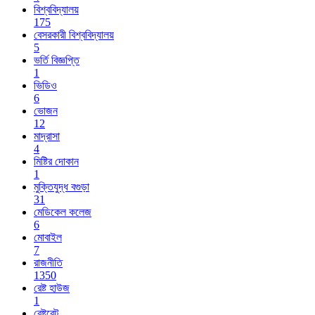
বিশ্ববিদ্যালয়
175
বেসরকারী বিশ্ববিদ্যালয়
5
ভর্তি বিজ্ঞপ্তি
1
ভিডিও
6
ভোজন
12
মাদ্রাসা
4
মিষ্টির দোকান
1
মুক্তিযুদ্ধ বগুড়া
31
মেডিকেল কলেজ
6
মোবাইল
7
রাজনীতি
1350
রেষ্ট হাউজ
1
রেষ্টুরেন্ট