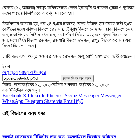
রোববার (১২ অক্টোবর) স্বাস্থ্য অধিদফতরের হেলথ ইমার্জেন্সি অপারেশন সেন্টার ও কন্ট্রোল
রুমের পাঠানো বিজ্ঞপ্তিতে এ তথ্য জানানো হয়।
বিজ্ঞপ্তিতে জানানো হয়, গত ২৪ ঘণ্টায় ঢাকাসহ দেশের বিভিন্ন হাসপাতালে ভর্তি হওয়া
রোগীদের মধ্যে বরিশাল বিভাগে ১৪১ জন, চট্টগ্রাম বিভাগে ১০৭ জন, ঢাকা বিভাগে ১৯৭
জন, ঢাকা উত্তর সিটিতে ১৪৭ জন, ঢাকা দক্ষিণ সিটিতে ১২২ জন, খুলনা বিভাগে ৯৩
জন, ময়মনসিংহ বিভাগে ৪৬ জন, রাজশাহী বিভাগে ৬৯ জন, রংপুর বিভাগে ২৩ জন এবং
সিলেট বিভাগে ৮ জন।
চলতি বছর এখন পর্যন্ত মোট ৫৪ হাজার ৫৫৯ জন ডেঙ্গু রোগী হাসপাতালে ভর্তি হয়েছেন।
ট্যাগ
ডেঙ্গু
মৃত্যু
স্বাস্থ্য অধিদপ্তর
নিউজ লিংক কপি করুন
নিউজ ডেস্ক
অক্টোবর ১২, ২০২৫
সর্বশেষ সংষ্করণ: অক্টোবর ১২, ২০২৫
এক মিনিটেরও কমে পড়ুন
Facebook
X
LinkedIn
Pinterest
Skype
Messenger
Messenger
WhatsApp
Telegram
Share via Email
প্রিন্ট
এই বিভাগের অন্য খবর
জুলাই জাদুঘরের টিকিটের দাম কত, অনলাইনে কিভাবে কাটবেন