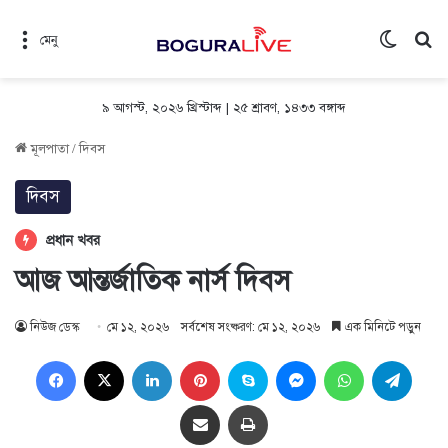
Switch 
সন
মেনু
৯ আগস্ট, ২০২৬ খ্রিস্টাব্দ
|
২৫ শ্রাবণ, ১৪৩৩ বঙ্গাব্দ
মূলপাতা
/
দিবস
দিবস
প্রধান খবর
আজ আন্তর্জাতিক নার্স দিবস
নিউজ ডেস্ক
মে ১২, ২০২৬
সর্বশেষ সংষ্করণ: মে ১২, ২০২৬
এক মিনিটে পড়ুন
Facebook
X
LinkedIn
Pinterest
Skype
Messenger
WhatsApp
Teleg
Share via Email
প্রিন্ট