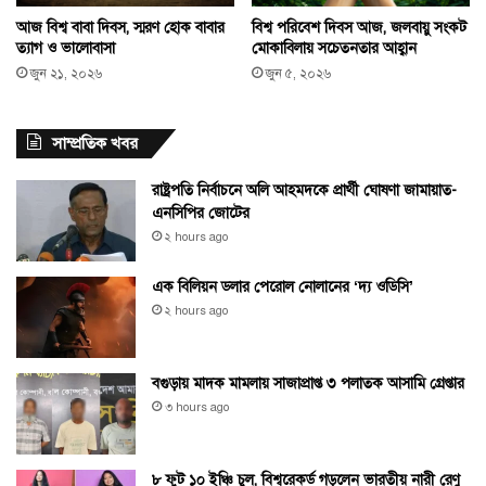
আজ বিশ্ব বাবা দিবস, স্মরণ হোক বাবার
বিশ্ব পরিবেশ দিবস আজ, জলবায়ু সংকট
ত্যাগ ও ভালোবাসা
মোকাবিলায় সচেতনতার আহ্বান
জুন ২১, ২০২৬
জুন ৫, ২০২৬
সাম্প্রতিক খবর
রাষ্ট্রপতি নির্বাচনে অলি আহমদকে প্রার্থী ঘোষণা জামায়াত-
এনসিপির জোটের
২ hours ago
এক বিলিয়ন ডলার পেরোল নোলানের ‘দ্য ওডিসি’
২ hours ago
বগুড়ায় মাদক মামলায় সাজাপ্রাপ্ত ৩ পলাতক আসামি গ্রেপ্তার
৩ hours ago
৮ ফুট ১০ ইঞ্চি চুল, বিশ্বরেকর্ড গড়লেন ভারতীয় নারী রেণু