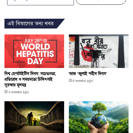
এই বিভাগের অন্য খবর
বিশ্ব হেপাটাইটিস দিবস: সচেতনতা,
আজ ‘জুলাই শহীদ দিবস’
প্রতিরোধ ও সময়মতো চিকিৎসাই
৪ weeks ago
সুরক্ষার মূলমন্ত্র
২ weeks ago