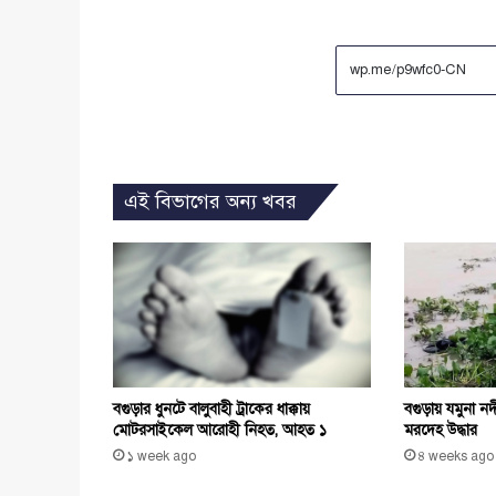
এই বিভাগের অন্য খবর
বগুড়ার ধুনটে বালুবাহী ট্রাকের ধাক্কায়
বগুড়ায় যমুনা ন
মোটরসাইকেল আরোহী নিহত, আহত ১
মরদেহ উদ্ধার
১ week ago
৪ weeks ago