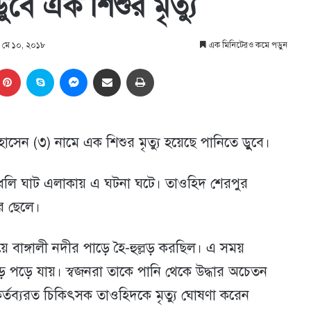
ুবে এক শিশুর মৃত্যু
ণ: মে ১০, ২০১৮
এক মিনিটেরও কমে পড়ুন
kedIn
Pinterest
Skype
Messenger
Share via Email
প্রিন্ট
েন (৩) নামে এক শিশুর মৃত্যু হয়েছে পানিতে ডুুুবে।
 চকধলি ঘাট এলাকায় এ ঘটনা ঘটে। তাওহিদ শেরপুর
র ছেলে।
 বাঙ্গালী নদীর পাড়ে হৈ-হুল্লড় করছিল। এ সময়
পড়ে যায়। স্বজনরা তাকে পানি থেকে উদ্ধার অচেতন
ে কর্তব্যরত চিকিৎসক তাওহিদকে মৃত্যু ঘোষণা করেন