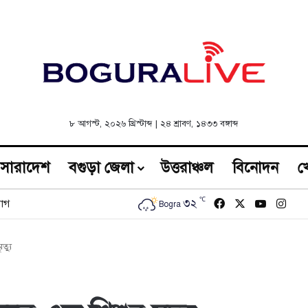
৮ আগস্ট, ২০২৬ খ্রিস্টাব্দ
|
২৪ শ্রাবণ, ১৪৩৩ বঙ্গাব্দ
সারাদেশ
বগুড়া জেলা
উত্তরাঞ্চল
বিনোদন
খ
℃
Facebook
X
YouTub
Inst
৩২
োগ
Bogra
ত্যু