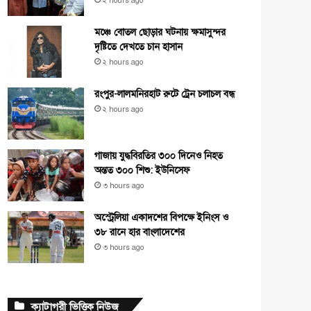
২ hours ago
মঞ্চে বোতল ছোড়ার ঘটনায় ক্ষমাসুন্দর
দৃষ্টিতে দেখতে চান হাসান
২ hours ago
রংপুর-লালমনিরহাট রুটে ট্রেন চলাচল বন্ধ
২ hours ago
গাজায় যুদ্ধবিরতির ৩০০ দিনেও নিহত
অন্তত ৩০০ শিশু: ইউনিসেফ
৩ hours ago
অস্ট্রেলিয়া একাদশের বিপক্ষে ইনিংস ও
৩৮ রানে হার বাংলাদেশের
৩ hours ago
ক্যাটাগরী ভিত্তিক নিউজ