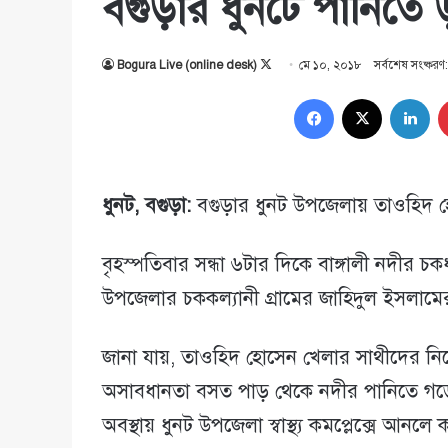
বগুড়ার ধুনটে পানিতে ড
Follow
Bogura Live (online desk)
মে ১০, ২০১৮
সর্বশেষ সংষ্কর
on
Facebook
X
Lin
X
ধুনট, বগুড়া:
বগুড়ার ধুনট উপজেলায় তাওহিদ হোস
বৃহস্পতিবার সন্ধা ৬টার দিকে বাঙ্গালী নদীর
উপজেলার চককল্যানী গ্রামের জাহিদুল ইসলামে
জানা যায়, তাওহিদ হোসেন খেলার সাথীদের নিয়ে
অসাবধানতা বসত পাড় থেকে নদীর পানিতে গড়ে 
অবস্থায় ধুনট উপজেলা স্বাস্থ্য কমপ্লেক্সে আনল