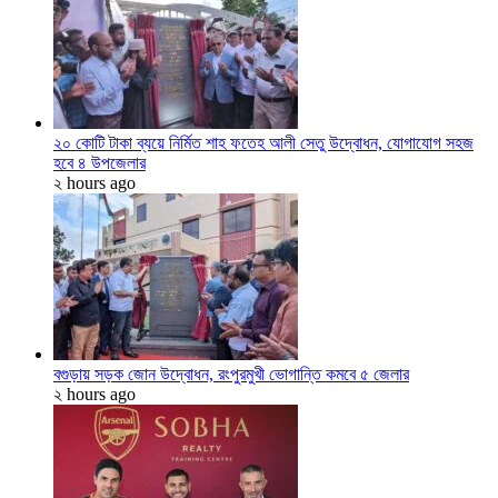
২০ কোটি টাকা ব্যয়ে নির্মিত শাহ ফতেহ আলী সেতু উদ্বোধন, যোগাযোগ সহজ
হবে ৪ উপজেলার
২ hours ago
বগুড়ায় সড়ক জোন উদ্বোধন, রংপুরমুখী ভোগান্তি কমবে ৫ জেলার
২ hours ago