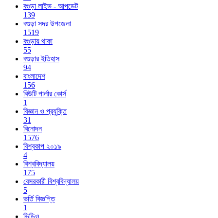
বগুড়া লাইভ - আপডেট
139
বগুড়া সদর উপজেলা
1519
বগুড়ায় থাকা
55
বগুড়ার ইতিহাস
94
বাংলাদেশ
156
বিউটি পার্লার কোর্স
1
বিজ্ঞান ও প্রযুক্তি
31
বিনোদন
1576
বিশ্বকাপ ২০১৯
4
বিশ্ববিদ্যালয়
175
বেসরকারী বিশ্ববিদ্যালয়
5
ভর্তি বিজ্ঞপ্তি
1
ভিডিও