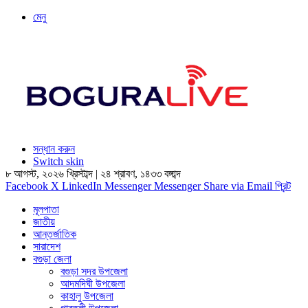
মেনু
সন্ধান করুন
Switch skin
৮ আগস্ট, ২০২৬ খ্রিস্টাব্দ
|
২৪ শ্রাবণ, ১৪৩৩ বঙ্গাব্দ
Facebook
X
LinkedIn
Messenger
Messenger
Share via Email
প্রিন্ট
মূলপাতা
জাতীয়
আন্তর্জাতিক
সারাদেশ
বগুড়া জেলা
বগুড়া সদর উপজেলা
আদমদিঘী উপজেলা
কাহালু উপজেলা