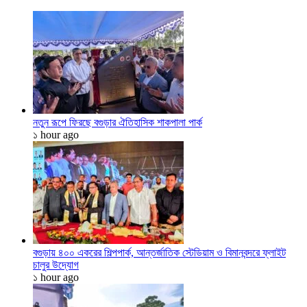
নতুন রূপে ফিরছে বগুড়ার ঐতিহাসিক শাকপালা পার্ক
১ hour ago
বগুড়ায় ৪০০ একরের শিল্পপার্ক, আন্তর্জাতিক স্টেডিয়াম ও বিমানবন্দরে ফ্লাইট
চালুর উদ্যোগ
১ hour ago