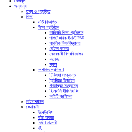
খেলাধুলা
অন্যান্য
তথ্য ও প্রযুক্তি
শিক্ষা
ভর্তি বিজ্ঞপ্তি
শিক্ষা প্রতিষ্ঠান
কারিগরি শিক্ষা প্রতিষ্ঠান
পলিটেকনিক ইনস্টিটিউট
পাবলিক বিশ্ববিদ্যালয়
ডেন্টাল কলেজ
বেসরকারী বিশ্ববিদ্যালয়
কলেজ
স্কুল
পেশাগত প্রশিক্ষণ
চিকিৎসা সংক্রান্ত
ইন্টেরিয়র ডিজাইন
গণমাধ্যম সংক্রান্ত
বি.এসসি ইঞ্জিনিয়ারিং
আইটি প্রশিক্ষণ
লাইফস্টাইল
কেনাকাটা
ইলেক্ট্রনিক্স
কাঁচা বাজার
নির্মাণ সামগ্রী
বই