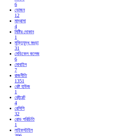
6
ভোজন
12
মাদ্রাসা
4
মিষ্টির দোকান
1
মুক্তিযুদ্ধ বগুড়া
31
মেডিকেল কলেজ
6
মোবাইল
7
রাজনীতি
1351
রেষ্ট হাউজ
1
রেষ্টুরেন্ট
4
রেসিপি
32
রোড পরিচিতি
1
লাইফস্টাইল
396