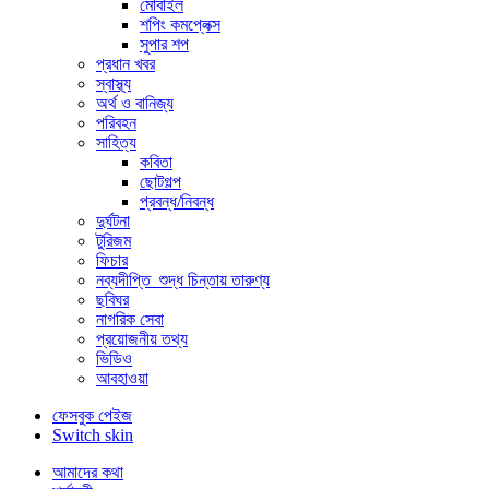
মোবাইল
শপিং কমপ্লেক্স
সুপার শপ
প্রধান খবর
স্বাস্থ্য
অর্থ ও বানিজ্য
পরিবহন
সাহিত্য
কবিতা
ছোটগল্প
প্রবন্ধ/নিবন্ধ
দুর্ঘটনা
টুরিজম
ফিচার
নব্যদীপ্তি_শুদ্ধ চিন্তায় তারুণ্য
ছবিঘর
নাগরিক সেবা
প্রয়োজনীয় তথ্য
ভিডিও
আবহাওয়া
ফেসবুক পেইজ
Switch skin
আমাদের কথা