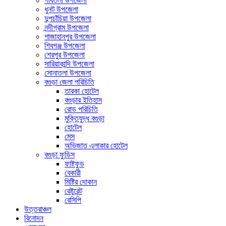
গাবতলী উপজেলা
ধুনট উপজেলা
দুপচাঁচিয়া উপজেলা
নন্দীগ্রাম উপজেলা
শাজাহানপুর উপজেলা
শিবগঞ্জ উপজেলা
শেরপুর উপজেলা
সারিয়াকান্দি উপজেলা
সোনাতলা উপজেলা
বগুড়া জেলা পরিচিতি
তারকা হোটেল
বগুড়ার ইতিহাস
রোড পরিচিতি
মুক্তিযুদ্ধ বগুড়া
হোটেল
মেস
অভিজাত এলাকার হোটেল
বগুড়া ফুডিস
ফাষ্টফুড
বেকারী
মিষ্টির দোকান
রেষ্টুরেন্ট
রেসিপি
উত্তরাঞ্চল
বিনোদন