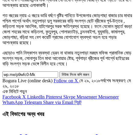
আশংষ্কায় রয়েছে এলাকাবাসী।
গত বছরের ন্যায় এ বছরে ভারি বর্ষণে বৃষ্টির পানিতে উপজেলার জোড়গাছা বাজার চার মাথার
পশ্চিম পার্শ্বে অর্থাৎ নতুনপাড়া দুলু সরকারের বাড়ি সংলগ্ন ছোট ব্রীজের পূর্ব-উত্তর ,
কড়িতলা সড়ক আংশিক, হাটশেরপুর সরক ক্ষতিগ্রস্থ হয়েছে। ফলে যেকোন মূহুর্তে বগুড়া
জেলা শহরের সাথে কড়িতলা, কুতুবপুর, শোলারতাইড়, চন্দনবাইশা, ঘুঘুমাড়ি, কামালপুর,
জোড়গাছা, বড়িয়া সহ বেশ কয়েটি গ্রামের যোগাযোগ ব্যবস্থা অচল হয়ে পড়ার
আশংষ্কায় রয়েছে।
এছাড়াও পানি নিস্কাশন ব্যবস্থা ড্রেন না থাকায় নতুনপাড়া মরহুম মফিজ প্রামানিক মোড়
সংলগ্ন সড়ক, সোনাপুর তিন মাথা আনোয়ার ষ্টোর, পূর্বপাড়া ব্রীজের পূর্ব পার্শ্বে ছাইদুরের
বাড়ি সংলগ্ন সড়ক ভেঙ্গে বিলীন হয়ে গেছে।
নিউজ লিংক কপি করুন
Bogura Live (online desk)
Follow on X
মে ২৯, ২০১৮
সর্বশেষ সংষ্করণ: মে
২৯, ২০১৮
এক মিনিটে পড়ুন
Facebook
X
LinkedIn
Pinterest
Skype
Messenger
Messenger
WhatsApp
Telegram
Share via Email
প্রিন্ট
এই বিভাগের অন্য খবর