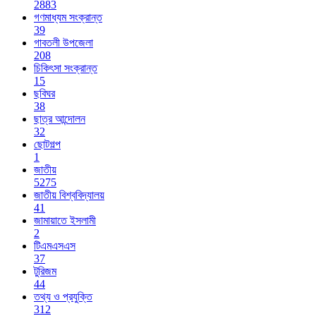
2883
গণমাধ্যম সংক্রান্ত
39
গাবতলী উপজেলা
208
চিকিৎসা সংক্রান্ত
15
ছবিঘর
38
ছাত্র আন্দোলন
32
ছোটগল্প
1
জাতীয়
5275
জাতীয় বিশ্ববিদ্যালয়
41
জামায়াতে ইসলামী
2
টিএমএসএস
37
টুরিজম
44
তথ্য ও প্রযুক্তি
312