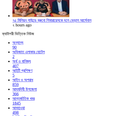
৭৫ মিলিয়ন পাউন্ডে ব্রুনো গিমারায়েসকে দলে ভেড়াল আর্সেনাল
২ hours ago
ক্যাটাগরী ভিত্তিক নিউজ
অন্যান্য
90
অভিজাত এলাকার হোটেল
2
অর্থ ও বানিজ্য
407
আইটি প্রশিক্ষণ
5
আইন ও অপরাধ
859
আদমদিঘী উপজেলা
366
আন্তর্জাতিক খবর
1845
আবহাওয়া
498