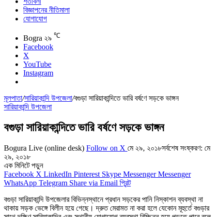
শর্তাবলী
বিজ্ঞাপনের নীতিমালা
যোগাযোগ
℃
Bogra
২৯
Facebook
X
YouTube
Instagram
মূলপাতা
/
সারিয়াকান্দি উপজেলা
/
বগুড়া সারিয়াকান্দিতে ভারি বর্ষণে সড়কে ভাঙ্গন
সারিয়াকান্দি উপজেলা
বগুড়া সারিয়াকান্দিতে ভারি বর্ষণে সড়কে ভাঙ্গন
Bogura Live (online desk)
Follow on X
মে ২৯, ২০১৮
সর্বশেষ সংষ্করণ: মে
২৯, ২০১৮
এক মিনিটে পড়ুন
Facebook
X
LinkedIn
Pinterest
Skype
Messenger
Messenger
WhatsApp
Telegram
Share via Email
প্রিন্ট
বগুড়া সারিয়াকান্দি উপজেলার বিভিন্নস্থানে প্রধান সড়কের পানি নিস্কাশন ব্যবস্থা না
থাকায় সড়ক ভেঙ্গে বিলীন হয়ে গেছে। দ্রুত মেরামত না করা হলে যেকোন মূহুর্তে বগুড়ার
সাথে দক্ষিণ সারিয়াকান্দির এবং স্থানীয় যোগাযোগ ব্যবস্থা বিচ্ছিন্ন হয়ে পড়তে পারে বলে