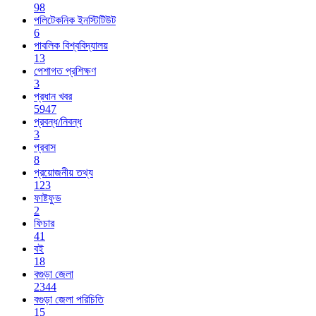
98
পলিটেকনিক ইনস্টিটিউট
6
পাবলিক বিশ্ববিদ্যালয়
13
পেশাগত প্রশিক্ষণ
3
প্রধান খবর
5947
প্রবন্ধ/নিবন্ধ
3
প্রবাস
8
প্রয়োজনীয় তথ্য
123
ফাষ্টফুড
2
ফিচার
41
বই
18
বগুড়া জেলা
2344
বগুড়া জেলা পরিচিতি
15