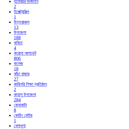
ইন্টেরিয়র ডিজাইন
2
ইলেক্ট্রনিক্স
1
উত্তরাঞ্চল
13
উপজেলা
188
কবিতা
4
করোনা আপডেট
806
কলেজ
18
কাঁচা বাজার
27
কারিগরি শিক্ষা প্রতিষ্ঠান
2
কাহালু উপজেলা
284
কেনাকাটা
8
কোচিং সেন্টার
1
খেলাধুলা