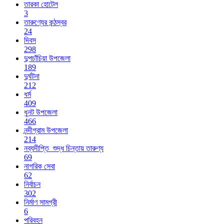
তারকা হোটেল
3
তারুণ্যের কন্ঠস্বর
24
দিবস
298
দুপচাঁচিয়া উপজেলা
189
দুর্ঘটনা
212
ধর্ম
409
ধুনট উপজেলা
466
নন্দীগ্রাম উপজেলা
214
নব্যদীপ্তি_শুদ্ধ চিন্তায় তারুণ্য
69
নাগরিক সেবা
62
নির্বাচন
302
নির্মাণ সামগ্রী
6
পরিবহন