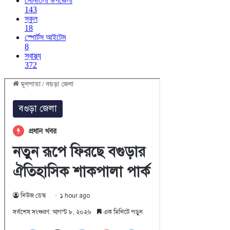
সোনাতলা উপজেলা
143
স্কুল
18
স্পোর্টস আইটেম
8
স্বাস্থ্য
372